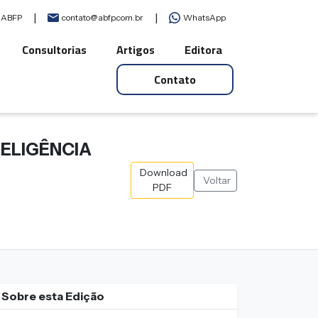
|
|
a ABFP
contato@abfp.com.br
WhatsApp
Consultorias
Artigos
Editora
Contato
TELIGÊNCIA
Download
Voltar
PDF
Sobre esta Edição