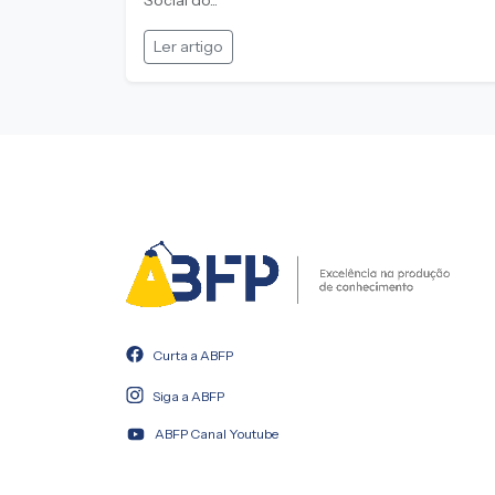
Social do...
Ler artigo
Curta a ABFP
Siga a ABFP
ABFP Canal Youtube