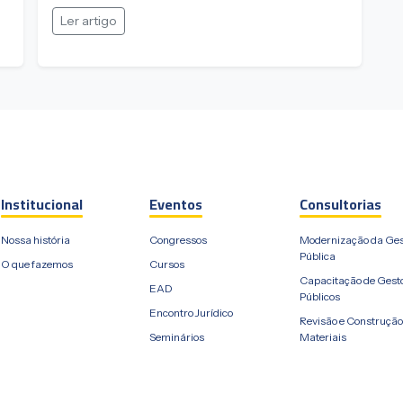
Ler artigo
Institucional
Eventos
Consultorias
Nossa história
Congressos
Modernização da Ge
Pública
O que fazemos
Cursos
Capacitação de Gest
EAD
Públicos
Encontro Jurídico
Revisão e Construção
Seminários
Materiais