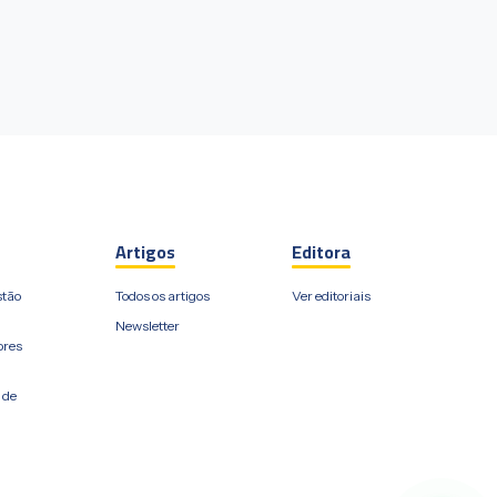
Artigos
Editora
stão
Todos os artigos
Ver editoriais
Newsletter
ores
 de