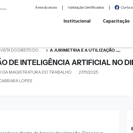
|
|
Área do aluno
Validação Certificados
Curta 
Institucional
Capacitação
A JURIMETRIA E A UTILIZAÇÃO .....
VISTA DO DIREITO DO ...
ÃO DE INTELIGÊNCIA ARTIFICIAL NO D
O DA MAGISTRATURA DO TRABALHO
27/11/2025
 CARRARA LOPES