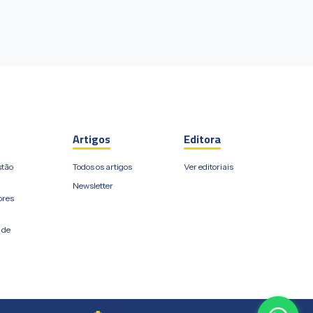
Artigos
Editora
stão
Todos os artigos
Ver editoriais
Newsletter
ores
 de