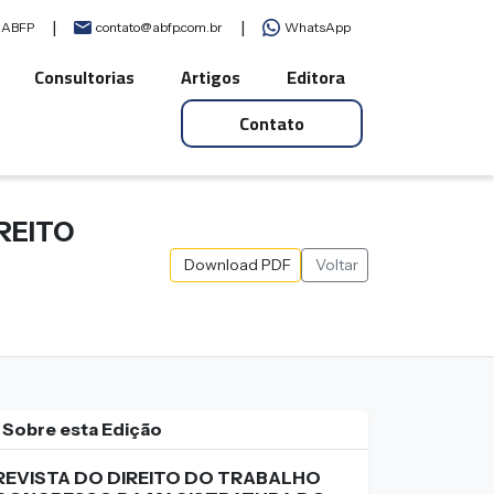
|
|
a ABFP
contato@abfp.com.br
WhatsApp
Consultorias
Artigos
Editora
Contato
IREITO
Download PDF
Voltar
Sobre esta Edição
REVISTA DO DIREITO DO TRABALHO