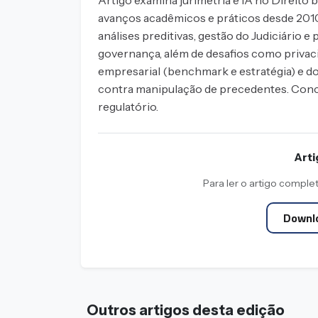
Artigo examina jurimetria e IA no Direito b
avanços acadêmicos e práticos desde 2010,
análises preditivas, gestão do Judiciário e 
governança, além de desafios como privacid
empresarial (benchmark e estratégia) e dos
contra manipulação de precedentes. Concl
regulatório.
Art
Para ler o artigo comple
Downlo
Outros artigos desta edição