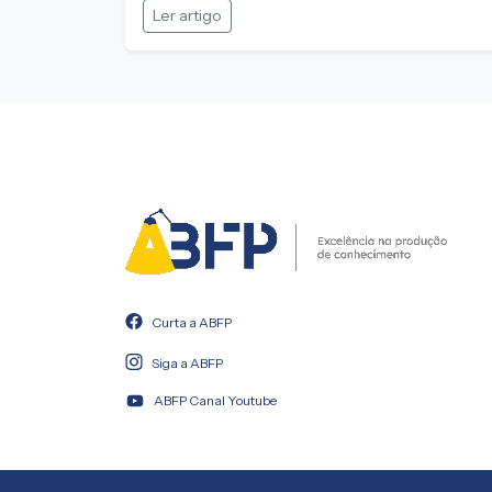
Ler artigo
Curta a ABFP
Siga a ABFP
ABFP Canal Youtube